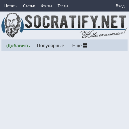
Цитаты
Статьи
Факты
Тесты
Вход
+Добавить
Популярные
Еще