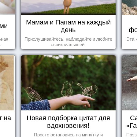
Мамам и Папам на каждый
ями
день
фо
ьная
Прислушивайтесь, наблюдайте и любите
Эта 
.
своих малышей!
т на
Новая подборка цитат для
Са
вдохновения!
«Га
Просто остановись на минутку и
Поэз