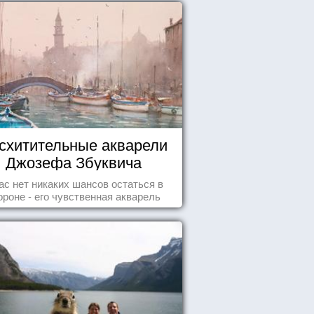
схитительные акварели
Джозефа Збуквича
ас нет никаких шансов остаться в
ороне - его чувственная акварель
покорила жителей всего мира.