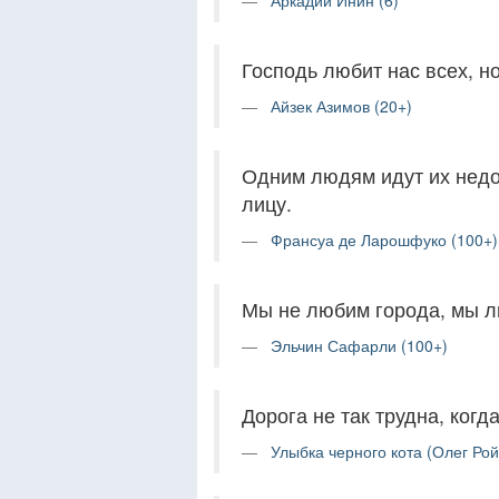
Аркадий Инин (6)
Господь любит нас всех, но
Айзек Азимов (20+)
Одним людям идут их недос
лицу.
Франсуа де Ларошфуко (100+)
Мы не любим города, мы лю
Эльчин Сафарли (100+)
Дорога не так трудна, когд
Улыбка черного кота (Олег Рой)