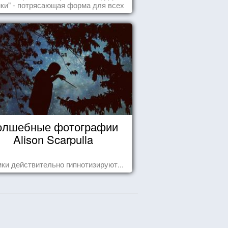
удовольствие!
ики" - потрясающая форма для всех
случаев жизни.
олшебные фотографии
Alison Scarpulla
ки действительно гипнотизируют...