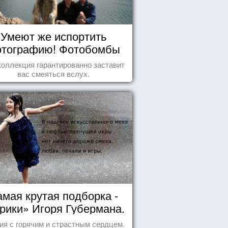
Умеют же испортить
тографию! Фотобомбы
животных
коллекция гарантированно заставит
вас смеяться вслух.
мая крутая подборка -
рики» Игоря Губермана.
Читайте, получайте
ия с горячим и страстным сердцем.