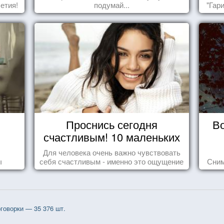
етия!
подумай...
"Гар
Проснись сегодня
В
счастливым! 10 маленьких
радостей настоящего
Для человека очень важно чувствовать
Счастья
ы
себя счастливым - именно это ощущение
Сним
дарит позитивные эмоции и превращает
каждый день в маленький праздник.
говорки — 35 376 шт.