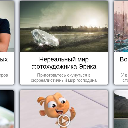
тых
Нереальный мир
Во
фотохудожника Эрика
Йоханссона
иров
Приготовьтесь окунуться в
У в
сюрреалистичный мир господина
ст
Йоханссона