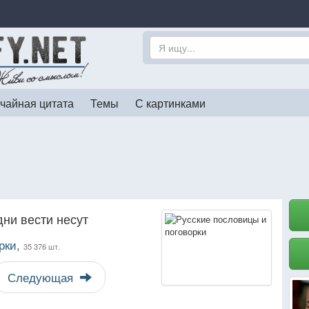
чайная цитата
Темы
С картинками
дни вести несут
рки,
35 376 шт.
Следующая