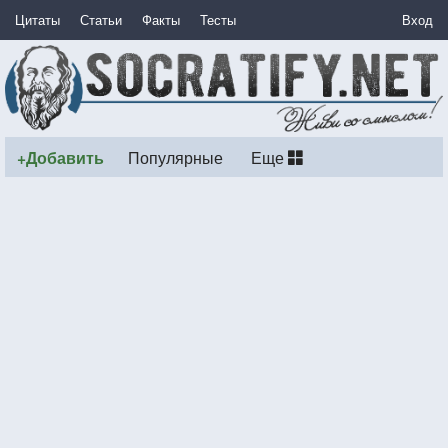
Цитаты
Статьи
Факты
Тесты
Вход
+Добавить
Популярные
Еще