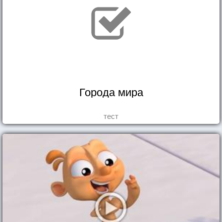
Города мира
тест