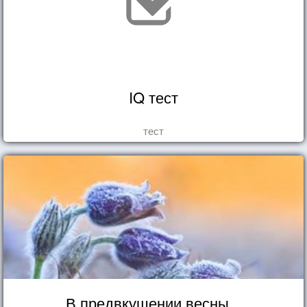
IQ тест
тест
В предвкушении весны...