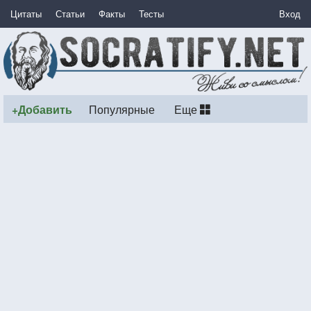
Цитаты
Статьи
Факты
Тесты
Вход
+Добавить
Популярные
Еще