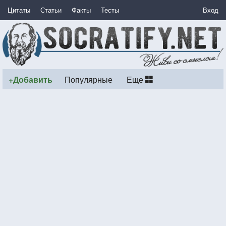
Цитаты
Статьи
Факты
Тесты
Вход
+Добавить
Популярные
Еще