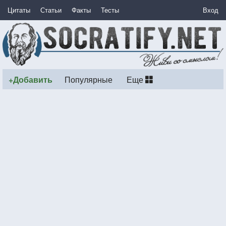
Цитаты
Статьи
Факты
Тесты
Вход
+Добавить
Популярные
Еще