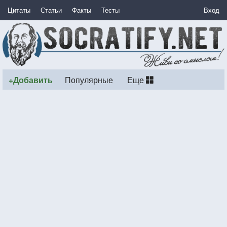
Цитаты
Статьи
Факты
Тесты
Вход
+Добавить
Популярные
Еще