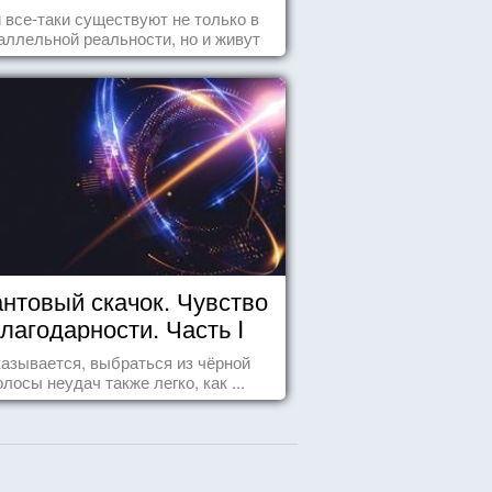
 все-таки существуют не только в
аллельной реальности, но и живут
среди нас с вами.
нтовый скачок. Чувство
лагодарности. Часть I
азывается, выбраться из чёрной
олосы неудач также легко, как ...