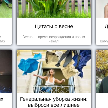
в
Цитаты о весне
Д
у
Весна — время возрождения и новых
лаз
начал!
Кому
их
Генеральная уборка жизни:
выброси все лишнее