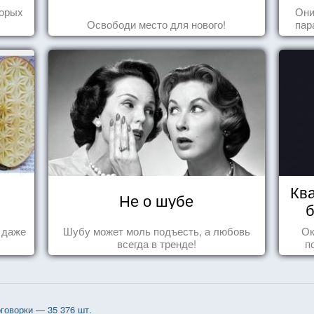
торых
Они
Освободи место для нового!
пар
Ква
Не о шубе
б
а даже
Шубу может моль подъесть, а любовь
Ок
всегда в тренде!
п
говорки — 35 376 шт.