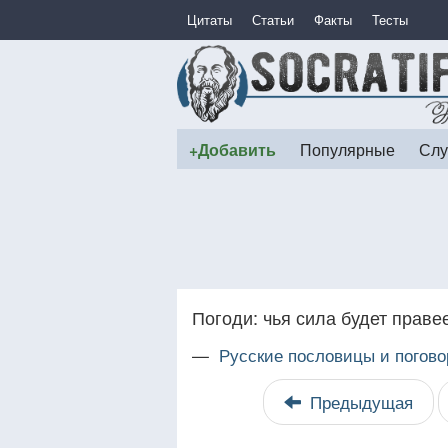
Цитаты
Статьи
Факты
Тесты
+Добавить
Популярные
Слу
Погоди: чья сила будет праве
—
Русские пословицы и погово
Предыдущая