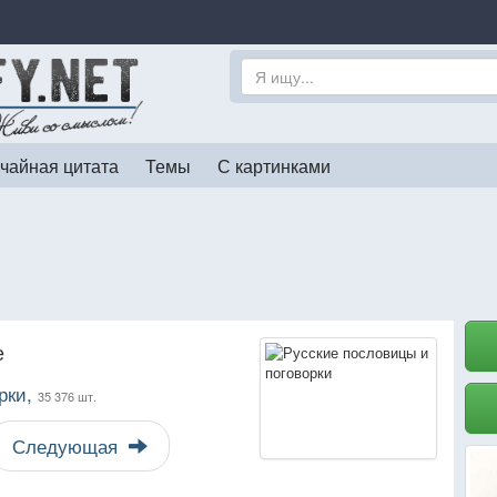
чайная цитата
Темы
С картинками
е
рки,
35 376 шт.
Следующая