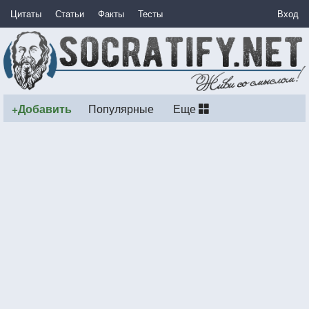
Цитаты
Статьи
Факты
Тесты
Вход
+Добавить
Популярные
Еще