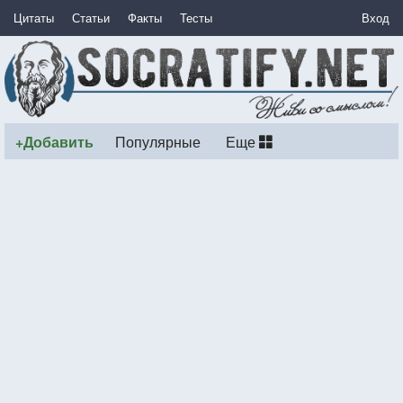
Цитаты
Статьи
Факты
Тесты
Вход
+Добавить
Популярные
Еще