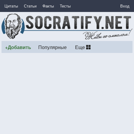
Цитаты
Статьи
Факты
Тесты
Вход
+Добавить
Популярные
Еще