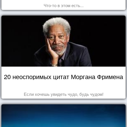
Что-то в этом есть...
20 неоспоримых цитат Моргана Фримена
Если хочешь увидеть чудо, будь чудом!