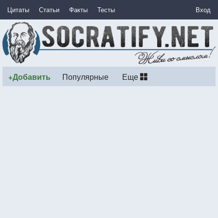
Цитаты
Статьи
Факты
Тесты
Вход
+Добавить
Популярные
Еще