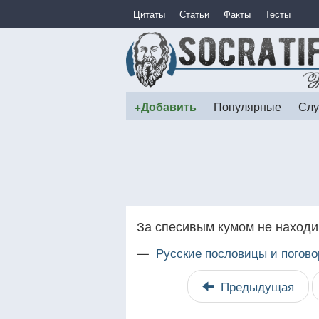
Цитаты
Статьи
Факты
Тесты
+Добавить
Популярные
Слу
За спесивым кумом не наход
—
Русские пословицы и погово
Предыдущая