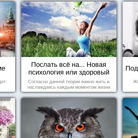
Послать всё на... Новая
ме
Под
психология или здоровый
пофигизм.
дет
Согласно данной теории важно жить и
Жи
наслаждаясь каждым моментом жизни
осознанно и с удовольствием. Как это,
попробуем разобраться на реальных
примерах.