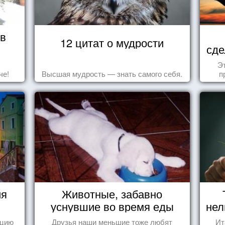
 в
12 цитат о мудрости
сде
Эт
че!
Высшая мудрость — знать самого себя.
п
ия
Животные, забавно
уснувшие во время еды
нел
ецию
Друзья наши меньшие тоже любят
Ит