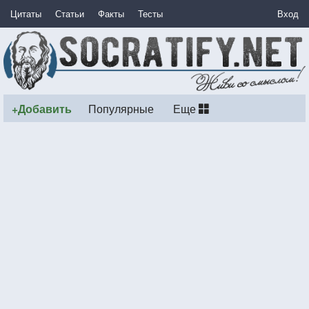
Цитаты
Статьи
Факты
Тесты
Вход
+Добавить
Популярные
Еще