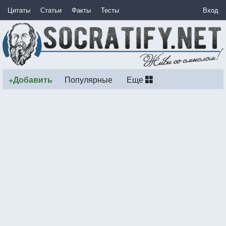
Цитаты
Статьи
Факты
Тесты
Вход
+Добавить
Популярные
Еще