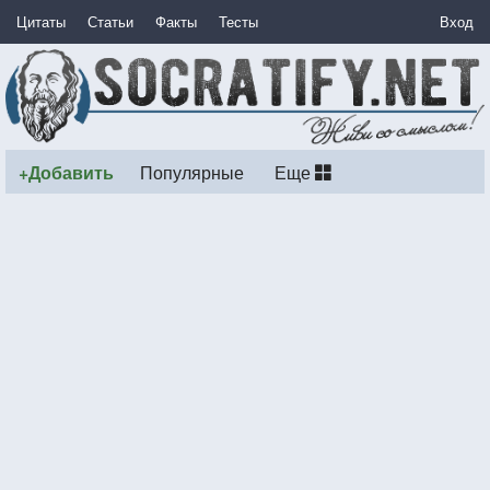
Цитаты
Статьи
Факты
Тесты
Вход
+Добавить
Популярные
Еще