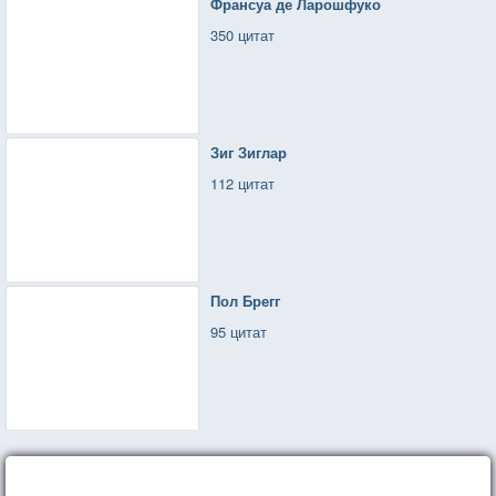
Франсуа де Ларошфуко
350 цитат
Зиг Зиглар
112 цитат
Пол Брегг
95 цитат