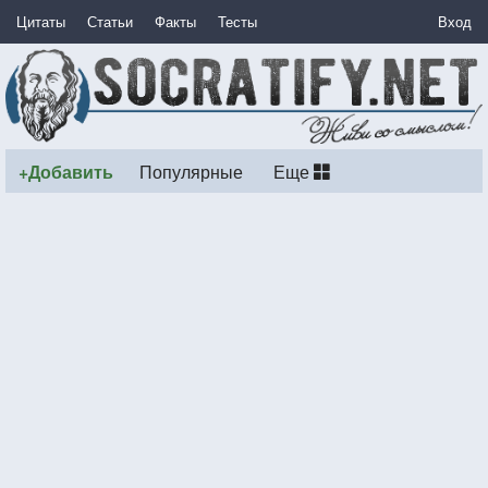
Цитаты
Статьи
Факты
Тесты
Вход
+Добавить
Популярные
Еще