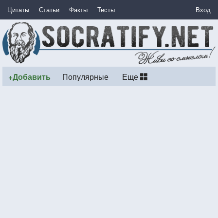
Цитаты
Статьи
Факты
Тесты
Вход
+Добавить
Популярные
Еще