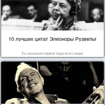
10 лучших цитат Элеоноры Рузвельт
Ее называли первой леди всего мира!