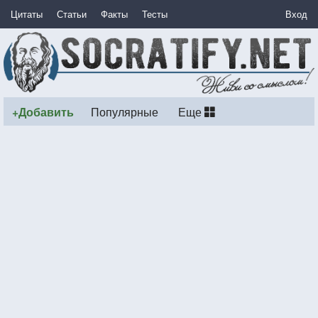
Цитаты
Статьи
Факты
Тесты
Вход
+Добавить
Популярные
Еще