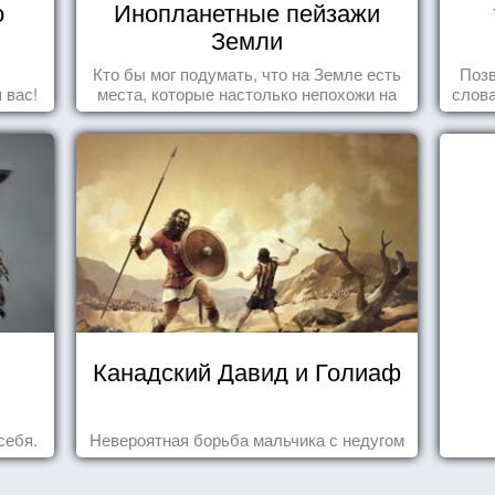
о
Инопланетные пейзажи
Земли
Кто бы мог подумать, что на Земле есть
Позв
 вас!
места, которые настолько непохожи на
слова
привычные для человечества пейзажи,
влеч
что кажутся и вовсе инопланетными!
Канадский Давид и Голиаф
себя.
Невероятная борьба мальчика с недугом