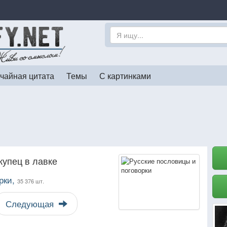
чайная цитата
Темы
С картинками
купец в лавке
рки,
35 376 шт.
Следующая