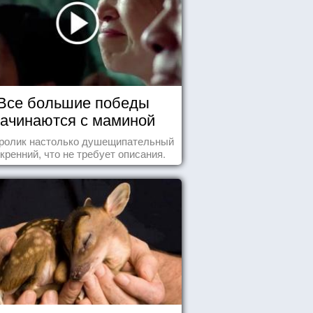
Все большие победы
ачинаются с маминой
колыбели
 ролик настолько душещипательный
скренний, что не требует описания.