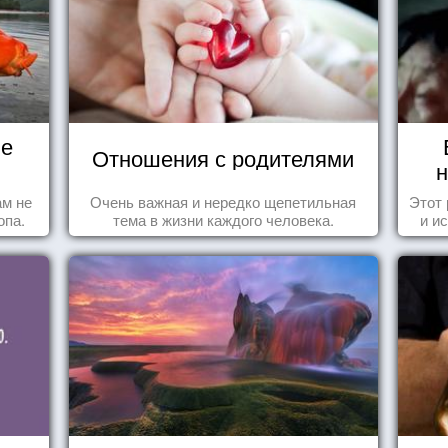
не
Отношения с родителями
н
ам не
Очень важная и нередко щепетильная
Этот
опа.
тема в жизни каждого человека.
и и