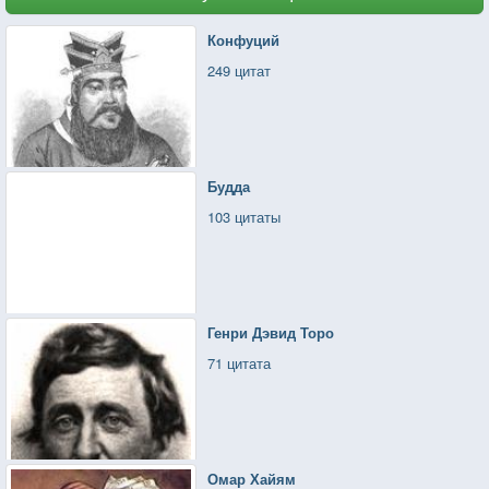
Конфуций
249 цитат
Будда
103 цитаты
Генри Дэвид Торо
71 цитата
Омар Хайям