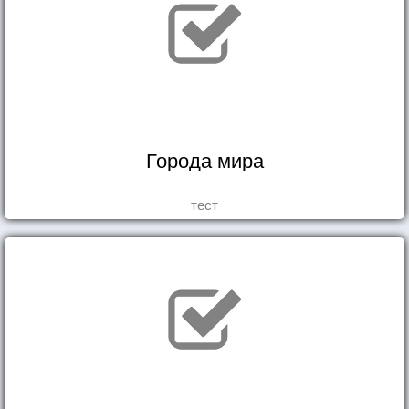
Города мира
тест