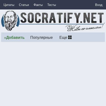
Цитаты
Статьи
Факты
Тесты
Вход
+Добавить
Популярные
Еще