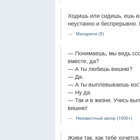
Ходишь или сидишь, ешь и
неустанно и беспрерывно. 
Миларепа (5)
— Понимаешь, мы ведь ссо
вместе, да?
— А ты любишь вишню?
— Да.
— А ты выплевываешь кост
— Ну да.
— Так и в жизни. Учись вы
вишню!
Неизвестный автор (1000+)
Живи так, как тебе хочетс