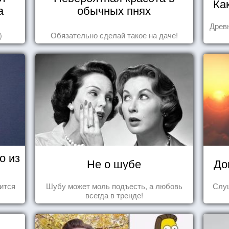
Ка
а
обычных пнях
Древн
)
Обязательно сделай такое на даче!
о из
Не о шубе
До
ится
Шубу может моль подъесть, а любовь
Слуш
всегда в тренде!