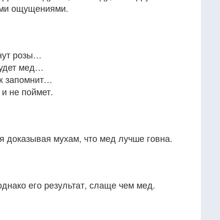
ми ощущениями.
хнут розы…
будет мед…
ек запомнит…
 и не поймет.
я доказывая мухам, что мед лучше говна.
однако его результат, слаще чем мед.