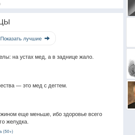
я
ЦЫ
Показать лучшие
лы: на устах мед, а в заднице жало.
ества — это мед с дегтем.
ужином еще меньше, ибо здоровье всего
го желудка.
а (50+)