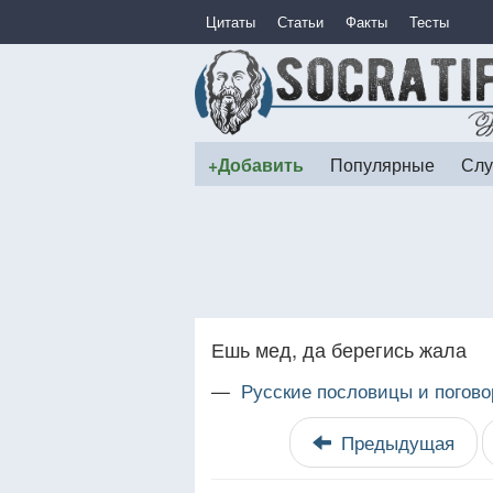
Цитаты
Статьи
Факты
Тесты
+Добавить
Популярные
Слу
Ешь мед, да берегись жала
—
Русские пословицы и погово
Предыдущая