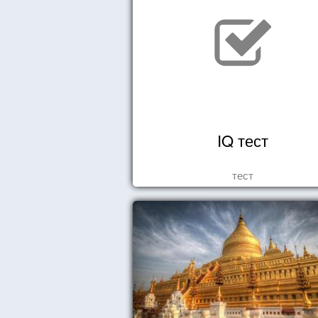
IQ тест
тест