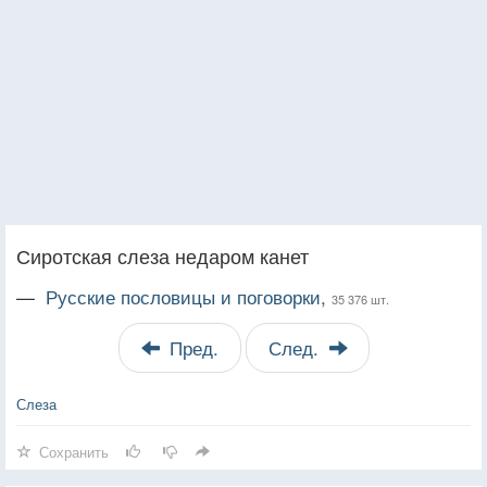
Сиротская слеза недаром канет
—
Русские пословицы и поговорки,
35 376 шт.
Пред.
След.
Слеза
Сохранить