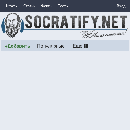
Цитаты
Статьи
Факты
Тесты
Вход
+Добавить
Популярные
Еще