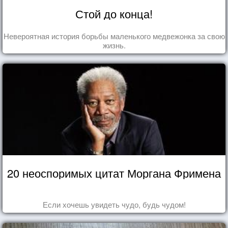
Стой до конца!
Невероятная история борьбы маленького медвежонка за свою
жизнь.
20 неоспоримых цитат Моргана Фримена
Если хочешь увидеть чудо, будь чудом!