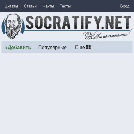
Цитаты
Статьи
Факты
Тесты
Вход
+Добавить
Популярные
Еще