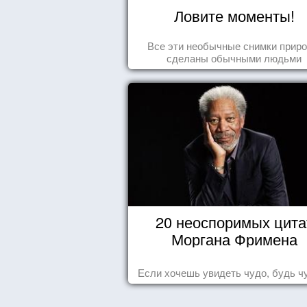
Ловите моменты!
Все эти необычные снимки прир
сделаны обычными людьми
20 неоспоримых цита
Моргана Фримена
Если хочешь увидеть чудо, будь ч