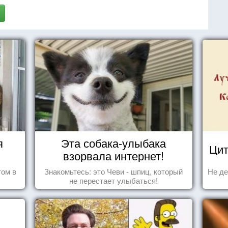
я
Эта собака-улыбака
Цит
взорвала интернет!
том в
Знакомьтесь: это Чеви - шпиц, который
Не де
не перестает улыбаться!