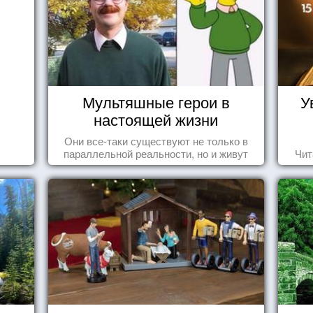
Мультяшные герои в
У
настоящей жизни
Они все-таки существуют не только в
параллельной реальности, но и живут
Чит
среди нас с вами.