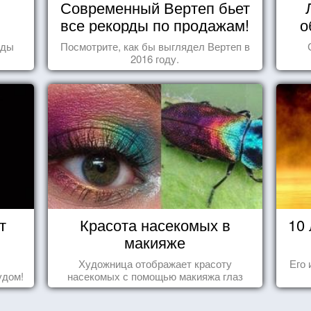
Современный Вертеп бьет
все рекорды по продажам!
о
оды
Посмотрите, как бы выглядел Вертеп в
2016 году.
т
Красота насекомых в
10
макияже
Художница отображает красоту
Его 
удом!
насекомых с помощью макияжа глаз