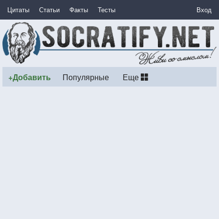
Цитаты
Статьи
Факты
Тесты
Вход
+Добавить
Популярные
Еще