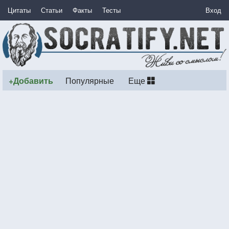
Цитаты
Статьи
Факты
Тесты
Вход
+Добавить
Популярные
Еще