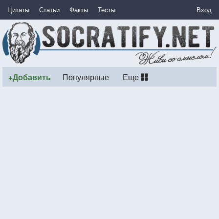
Цитаты
Статьи
Факты
Тесты
Вход
+Добавить
Популярные
Еще