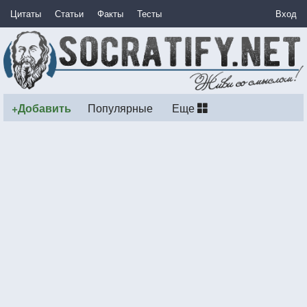
Цитаты
Статьи
Факты
Тесты
Вход
+Добавить
Популярные
Еще