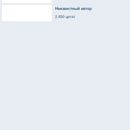
Неизвестный автор
2 830 цитат
Стас Янковский
346 цитат
Мать Тереза
66 цитат