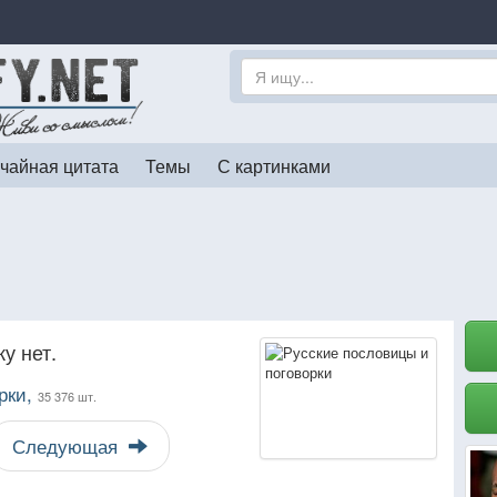
чайная цитата
Темы
С картинками
у нет.
рки,
35 376 шт.
Следующая