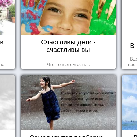
 в
Счастливы дети -
В 
счастливы вы
Вд
че!
Что-то в этом есть...
вес