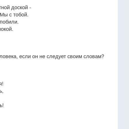
ной доской -
 Мы с тобой.
 побили.
покой.
еловека, если он не следует своим словам?
я!
ь,
ь!