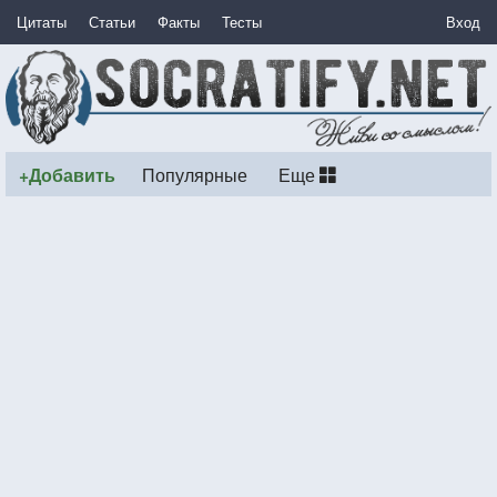
Цитаты
Статьи
Факты
Тесты
Вход
+Добавить
Популярные
Еще