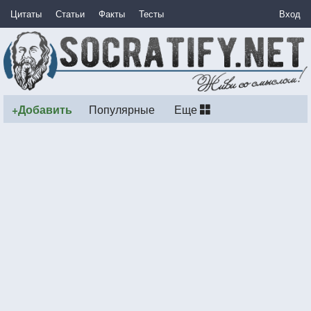
Цитаты
Статьи
Факты
Тесты
Вход
+Добавить
Популярные
Еще