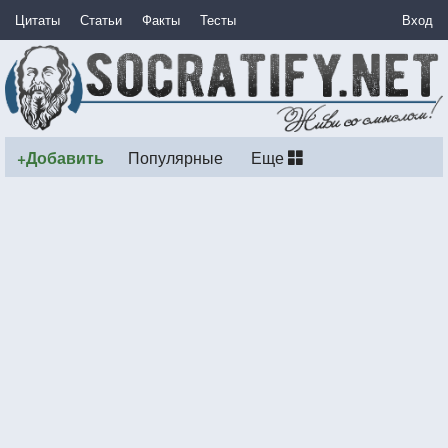
Цитаты
Статьи
Факты
Тесты
Вход
+Добавить
Популярные
Еще