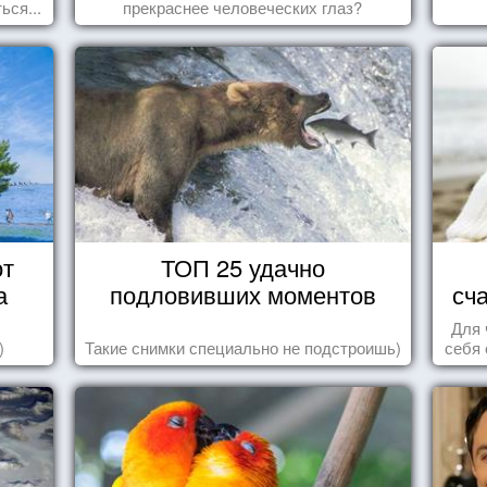
ься...
прекраснее человеческих глаз?
от
ТОП 25 удачно
а
подловивших моментов
сч
Для 
)
Такие снимки специально не подстроишь)
себя 
дари
ка