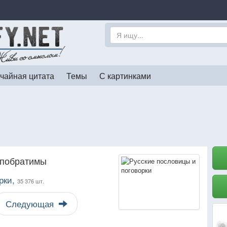
чайная цитата
Темы
С картинками
 побратимы
рки,
35 376 шт.
Следующая