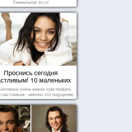
Гениальное эссэ!
Проснись сегодня
астливым! 10 маленьких
радостей настоящего
человека очень важно чувствовать
Счастья
счастливым - именно это ощущение
т позитивные эмоции и превращает
ждый день в маленький праздник.