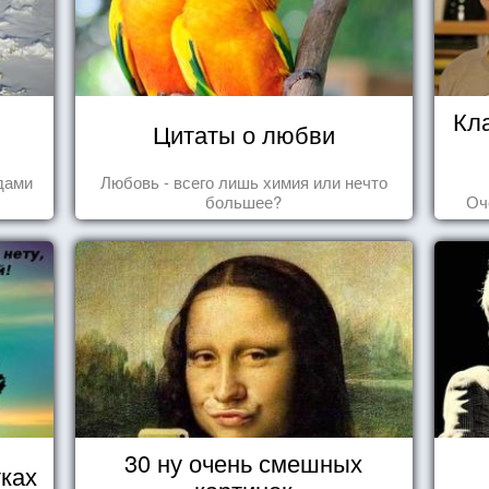
Кл
Цитаты о любви
дами
Любовь - всего лишь химия или нечто
большее?
Оч
30 ну очень смешных
ках