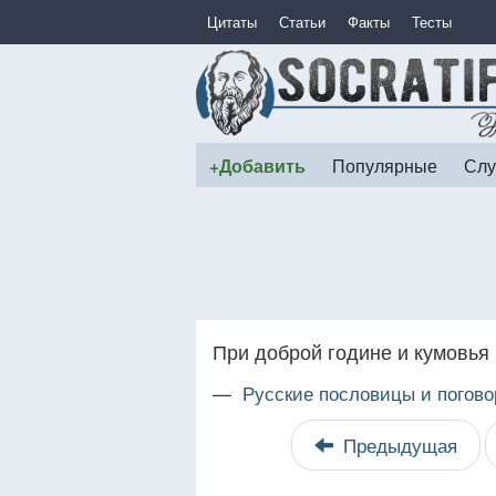
Цитаты
Статьи
Факты
Тесты
+Добавить
Популярные
Слу
При доброй године и кумовья
—
Русские пословицы и погово
Предыдущая