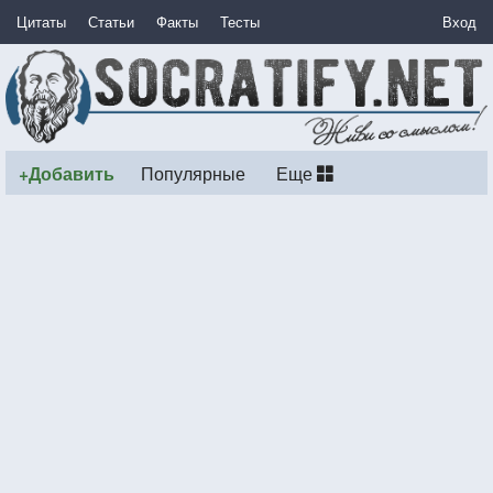
Цитаты
Статьи
Факты
Тесты
Вход
+Добавить
Популярные
Еще