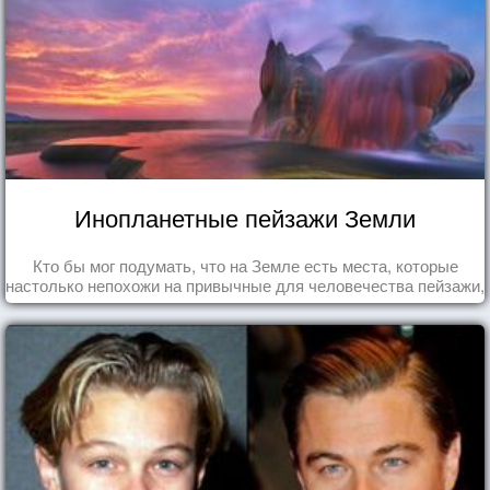
Инопланетные пейзажи Земли
Кто бы мог подумать, что на Земле есть места, которые
настолько непохожи на привычные для человечества пейзажи,
что кажутся и вовсе инопланетными!