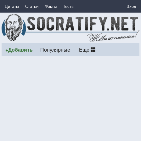
Цитаты
Статьи
Факты
Тесты
Вход
+Добавить
Популярные
Еще