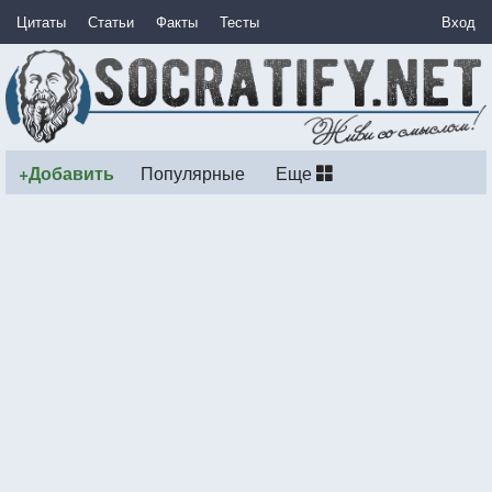
Цитаты
Статьи
Факты
Тесты
Вход
+Добавить
Популярные
Еще