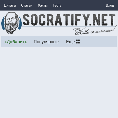
Цитаты
Статьи
Факты
Тесты
Вход
+Добавить
Популярные
Еще