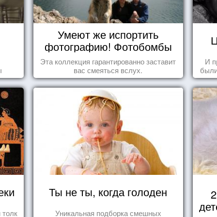
Умеют же испортить
Ц
фотографию! Фотобомбы
животных
Эта коллекция гарантированно заставит
И п
ы
вас смеяться вслух.
были
еки
Ты не ты, когда голоден
2
дет
 толк
Уникальная подборка смешных