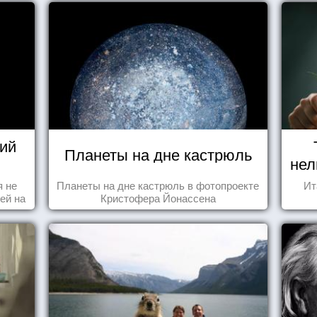
ий
Планеты на дне кастрюль
нел
я не
Планеты на дне кастрюль в фотопроекте
Ит
ей на
Кристофера Йонассена
ы -
ы"