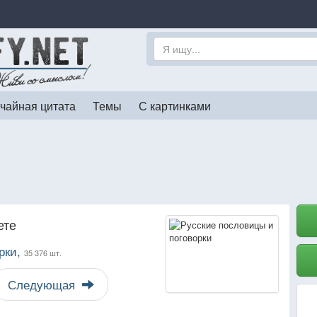
чайная цитата
Темы
С картинками
ете
рки,
35 376 шт.
Следующая