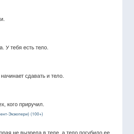
и.
. У тебя есть тело.
 начинает сдавать и тело.
ех, кого приручил.
ент-Экзюпери) (100+)
орая не вызрела в теле, а тело погубило ее,