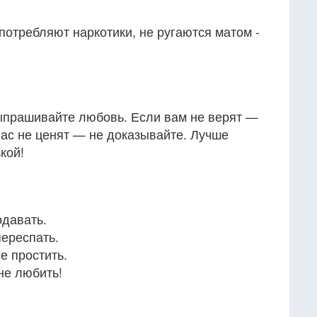
употребляют наркотики, не ругаются матом -
ыпрашивайте любовь. Если вам не верят —
ас не ценят — не доказывайте. Лучше
кой!
одавать.
переспать.
се простить.
не любить!