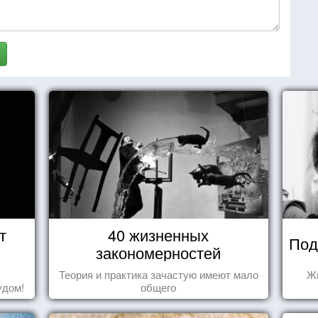
т
40 жизненных
Под
закономерностей
Теория и практика зачастую имеют мало
Жи
удом!
общего