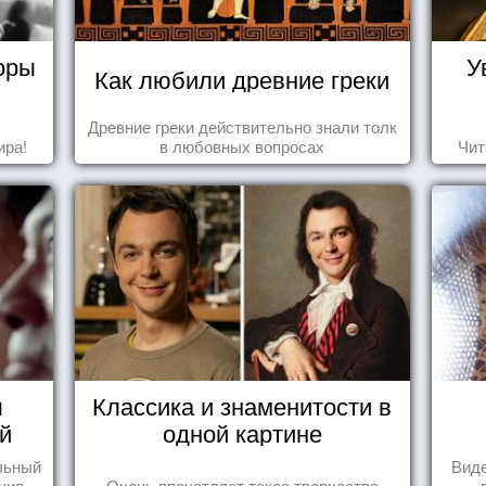
оры
У
Как любили древние греки
Древние греки действительно знали толк
ира!
в любовных вопросах
Чит
ы
Классика и знаменитости в
й
одной картине
льный
Виде
ния.
Очень впечатляет такое творчество