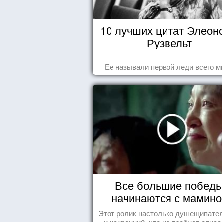
10 лучших цитат Элеон
Рузвельт
Ее называли первой леди всего м
Все большие побед
начинаются с мамино
колыбели
Этот ролик настолько душещипате
и искренний, что не требует описа