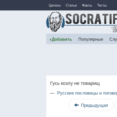
Цитаты
Статьи
Факты
Тесты
+Добавить
Популярные
Слу
Гусь козлу не товарищ
—
Русские пословицы и погово
Предыдущая