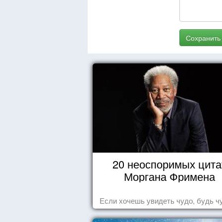
Сохранить
20 неоспоримых цита
Моргана Фримена
Если хочешь увидеть чудо, будь ч