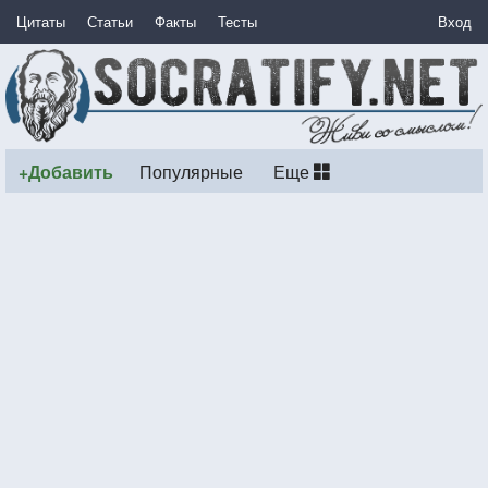
Цитаты
Статьи
Факты
Тесты
Вход
+Добавить
Популярные
Еще