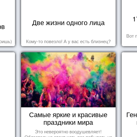
1
Две жизни одного лица
ов
Вот 
роишь)
Кому-то повезло! А у вас есть близнец?
Самые яркие и красивые
Ген
праздники мира
Это невероятно воодушевляет!
Обязательно стоит хоть раз побывать на