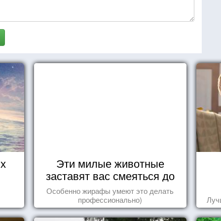
их
Эти милые животные
заставят вас смеяться до
упаду!
Особенно жирафы умеют это делать
профессионально)
Луч