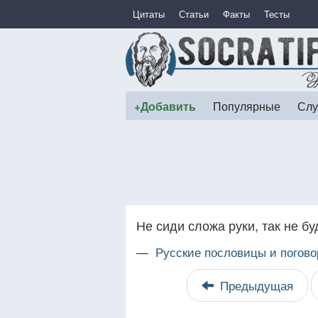
Цитаты
Статьи
Факты
Тесты
+Добавить
Популярные
Слу
Не сиди сложа руки, так не буд
—
Русские пословицы и погово
Предыдущая