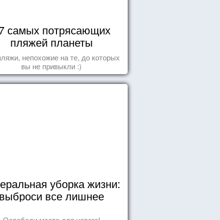
7 самых потрясающих
пляжей планеты
пляжи, непохожие на те, до которых
вы не привыкли :)
еральная уборка жизни:
выброси все лишнее
Освободи место для нового!