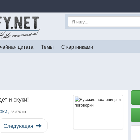
чайная цитата
Темы
С картинками
ет и скуки!
рки,
35 376 шт.
Следующая