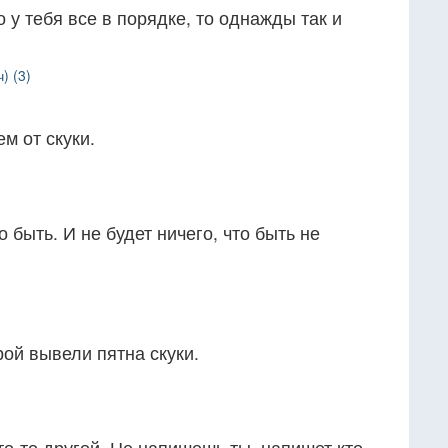
 у тебя все в порядке, то однажды так и
) (3)
ем от скуки.
о быть. И не будет ничего, что быть не
рой вывели пятна скуки.
то-то другой. Не напишешь ты, напишет кто-