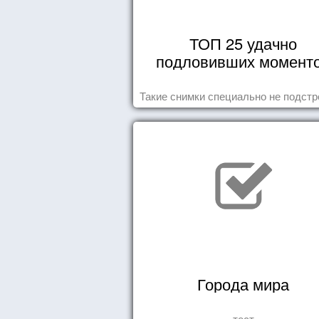
ТОП 25 удачно
подловивших момент
Такие снимки специально не подст
Города мира
тест