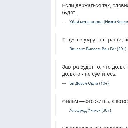
Если держаться так, словно
будет.
Убей меня нежно (Никки Френч
Я лучше умру от страсти, ч
Винсент Виллем Ван Гог (20+)
Завтра будет то, что должн
должно - не суетитесь.
Би Дорси Орли (10+)
Фильм — это жизнь, с кото
Альфред Хичкок (30+)
Не сделаешь ты, сделает к