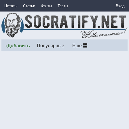
Цитаты
Статьи
Факты
Тесты
Вход
+Добавить
Популярные
Еще