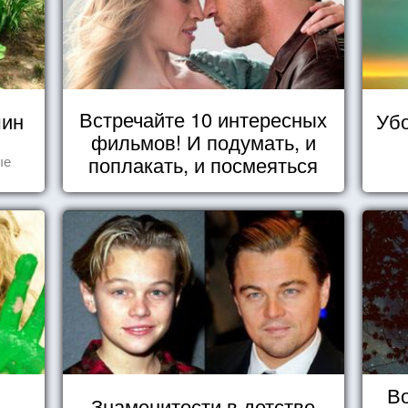
Встречайте 10 интересных
шин
Убо
фильмов! И подумать, и
поплакать, и посмеяться
ые
В
Знаменитости в детстве