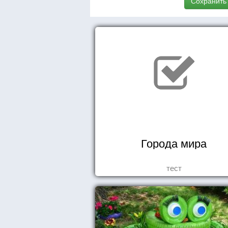
Сохранить
Города мира
тест