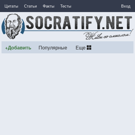
Цитаты
Статьи
Факты
Тесты
Вход
+Добавить
Популярные
Еще