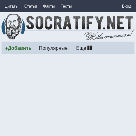
Цитаты
Статьи
Факты
Тесты
Вход
+Добавить
Популярные
Еще