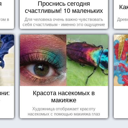
я
Проснись сегодня
Ка
счастливым! 10 маленьких
радостей настоящего
том в
Для человека очень важно чувствовать
Древн
Счастья
себя счастливым - именно это ощущение
дарит позитивные эмоции и превращает
каждый день в маленький праздник.
зни:
Красота насекомых в
е
макияже
Художница отображает красоту
насекомых с помощью макияжа глаз