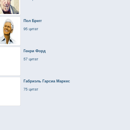
Пол Брегг
95 цитат
Генри Форд
57 цитат
Габриэль Гарсиа Маркес
75 цитат