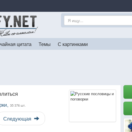
чайная цитата
Темы
С картинками
олиться
рки,
35 376 шт.
Следующая