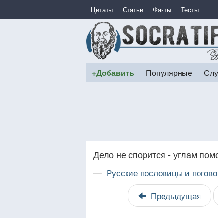
Цитаты
Статьи
Факты
Тесты
+Добавить
Популярные
Слу
Дело не спорится - углам пом
—
Русские пословицы и погово
Предыдущая