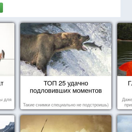
ат
ТОП 25 удачно
Г
подловивших моментов
ы для
Даже
Такие снимки специально не подстроишь)
при