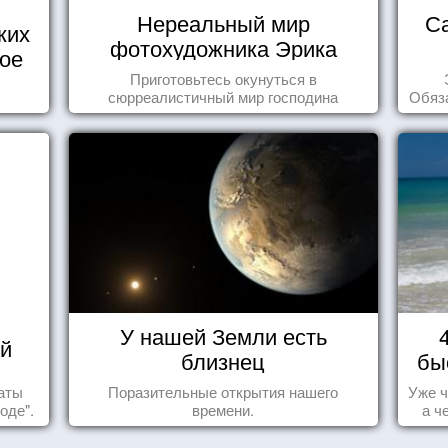
Нереальный мир
С
ких
фотохудожника Эрика
кое
Йоханссона
Приготовьтесь окунуться в
сюрреалистичный мир господина
Обяза
Йоханссона
по
У нашей Земли есть
й
близнец
бы
таты
Поразительные открытия нашего
Уже ч
оде".
времени.
а ч