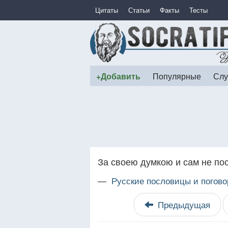
Цитаты
Статьи
Факты
Тесты
+Добавить
Популярные
Слу
За своею думкою и сам не по
—
Русские пословицы и погово
Предыдущая