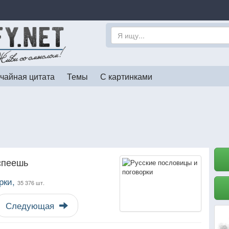
чайная цитата
Темы
С картинками
спеешь
рки,
35 376 шт.
Следующая