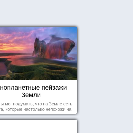
нопланетные пейзажи
Земли
бы мог подумать, что на Земле есть
а, которые настолько непохожи на
ычные для человечества пейзажи,
 кажутся и вовсе инопланетными!