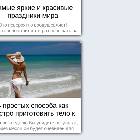
амые яркие и красивые
праздники мира
Это невероятно воодушевляет!
тельно стоит хоть раз побывать на
добных мероприятиях и получить
массу впечатлений!
4 простых способа как
стро приготовить тело к
морю
ерез неделю Вы увидите результат,
ерез месяц он будет очевиден для
всех!