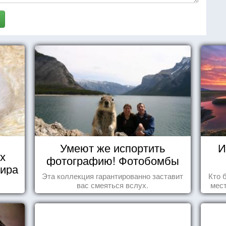
Умеют же испортить
И
х
фотографию! Фотобомбы
мира
животных
Эта коллекция гарантированно заставит
Кто 
вас смеяться вслух.
мест
прив
что