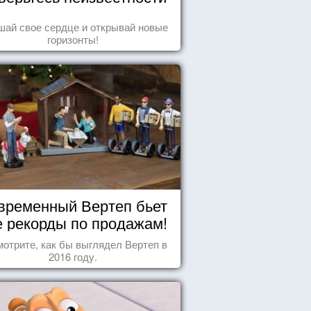
ай свое сердце и открывай новые
горизонты!
временный Вертеп бьет
е рекорды по продажам!
отрите, как бы выглядел Вертеп в
2016 году.