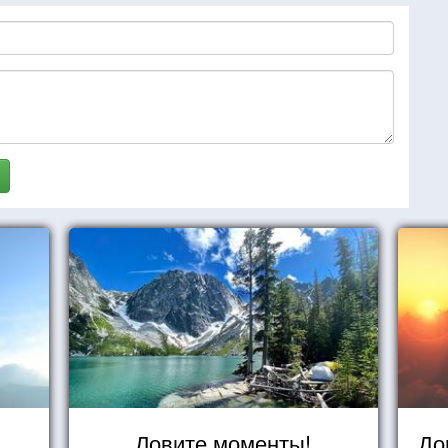
Ловите моменты!
До