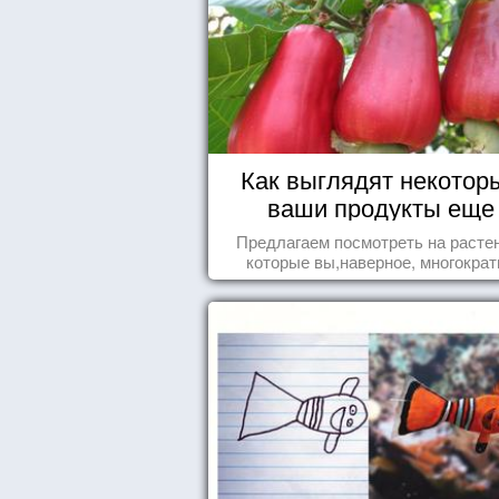
Как выглядят некотор
ваши продукты еще
живыми?
Предлагаем посмотреть на расте
которые вы,наверное, многократ
видели , но никогда не представл
себе, что употребляете их в пищ