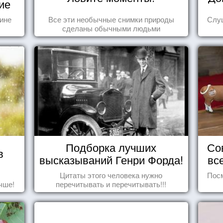
ие
тине
Все эти необычные снимки природы
Слуш
сделаны обычными людьми
Подборка лучших
Со
в
высказываний Генри Форда!
вс
Цитаты этого человека нужно
Посм
чше!
перечитывать и перечитывать!!!