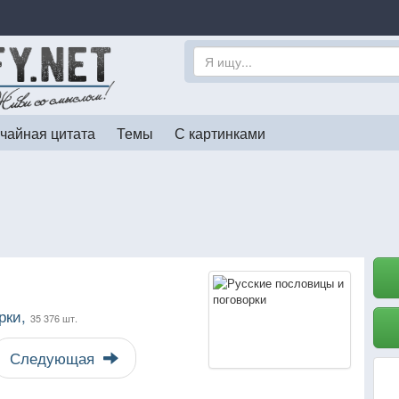
чайная цитата
Темы
С картинками
.
рки,
35 376 шт.
Следующая