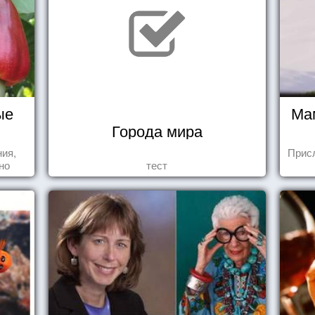
ые
Ма
Города мира
ния,
Прис
но
тест
яли
у.