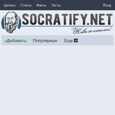
Цитаты
Статьи
Факты
Тесты
Вход
+Добавить
Популярные
Еще